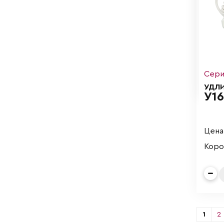
Сери
УДЛ
У16
Цена 
Коро
1
2