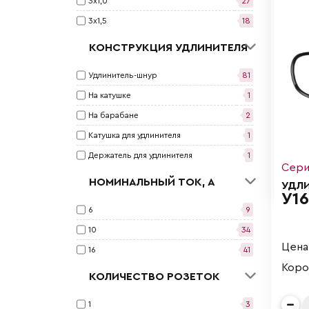
3х1,0
27
3х1,5
18
КОНСТРУКЦИЯ УДЛИНИТЕЛЯ
Удлинитель-шнур
81
На катушке
1
На барабане
2
Катушка для удлинителя
1
Держатель для удлинителя
1
Сери
НОМИНАЛЬНЫЙ ТОК, А
УДЛ
У16
6
9
10
34
Цена 
16
41
Короб
КОЛИЧЕСТВО РОЗЕТОК
1
3