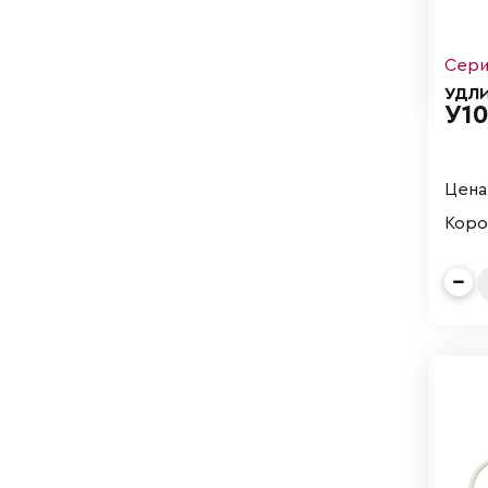
Сери
УДЛ
У10
Цена 
Короб