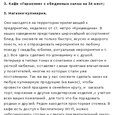
2
. К
афе «Гармония» с обеденным залом на 36 мест;
3. М
агазин-кулинария.
Они находятся на территории прилегающей к
предприятию, недалеко от ст. метро «Кунцевщина». В
наших заведениях представлен широчайший ассортимент
блюд. Вы сможете не только быстро, вкусно и недорого
поесть, но и отпраздновать мероприятия по любому
поводу ( свадьбы, юбилее, ритуальные мероприятия и т.
д.). Все здесь сделано по-домашнему и с душой.
Интерьер в теплых тонах в сочетании с мягким светом и
уютной мебелью, оставляет самые приятные впечатления
у посетителей, многие из которых стали уже
постоянными. Так же вы у нас сможете сделать заказ на
любую кулинарную продукцию (на вынос), чтобы
провести свой праздник в семейном кругу, и заказать
торт, пирожные и другие кондитерские изделия ,с учетом
всех ваших пожеланий , для того что бы порадовать
родных и друзей. Рядом находится просторная стоянка. В
кафе есть доступ к бесплатному
WI-FI, можно
забронировать столик и сделать предварительный заказ-