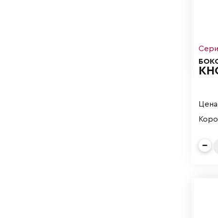
Сери
БОК
КН
Цена 
Короб