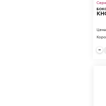
Сери
БОК
КН
Цена 
Короб