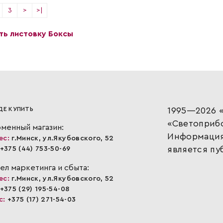
3
>
>|
ть листовку Боксы
ДЕ КУПИТЬ
1995—2026 «
«Светоприб
менный магазин:
Информация,
ес:
г.Минск, ул.Якубовского, 52
является пу
+375 (44) 753-50-69
ел маркетинга и сбыта:
ес:
г.Минск, ул.Якубовского, 52
+375 (29) 195-54-08
с:
+375 (17) 271-54-03