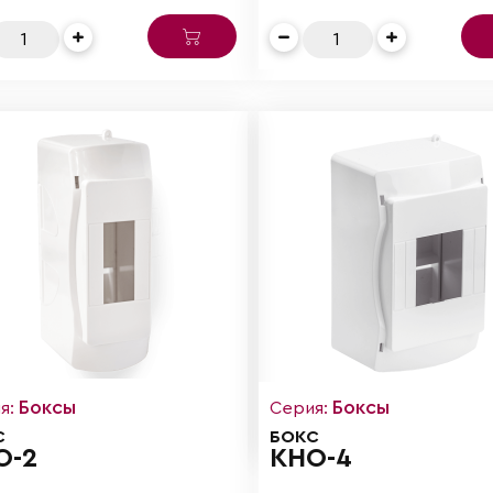
Боксы
Боксы
я:
Серия:
С
БОКС
О-2
КНО-4