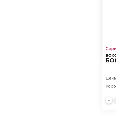
Сери
БОК
БО
Цена 
Коро