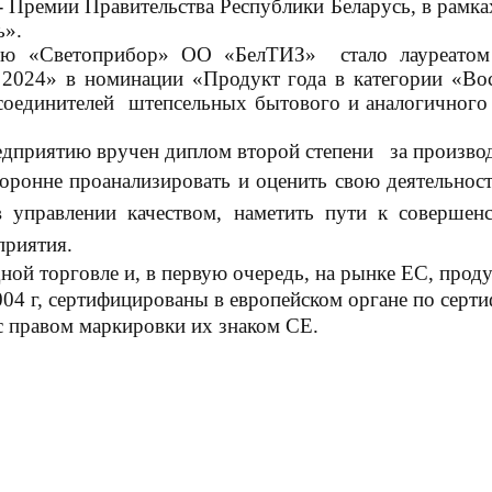
 - Премии
Правительства Республики Беларусь, в рамк
ь».
ию «Светоприбор» ОО «БелТИЗ» стало лауреатом
2024» в номинации «Продукт года в категории «Во
 соединителей штепсельных бытового и аналогичного 
предприятию вручен диплом второй степени за произво
торонне проанализировать и оценить свою деятельност
в управлении качеством, наметить пути к соверше
приятия.
ой торговле и, в первую очередь, на рынке ЕС, проду
04 г, сертифицированы в европейском органе по серт
 правом маркировки их знаком CE.