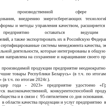
оизводственной сфере 
удования, внедрению энергосберегающих техноло
 формы и методы управления качеством, расширяется 
ляет предприятию оставаться веду
делий
, а также экспортировать их в Российскую Федера
 сертифицированные системы менеджмента качества, э
альной деятельности, которые интегрированы в общую
ия направлена на сохранение и наращивание своего п
ва производимой продукции предприятие неоднократн
учшие товары Республики Беларусь» (в т.ч. по итог
(в т.ч. по итогам 2024г.).
дер года - 2023» предприятие удостоено «Гр
к высококачественной, конкурентоспособной проду
щества и в связи с 95-пятилетием со дня основания.
я в области качества продукции и услуг предприятию