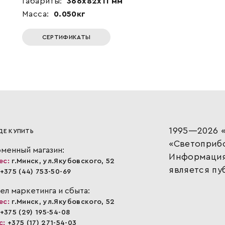
Габариты:
366x82x11 мм
Масса:
0.050кг
СЕРТИФИКАТЫ
1995—2026 «
ДЕ КУПИТЬ
«Светоприб
менный магазин:
Информация,
ес:
г.Минск, ул.Якубовского, 52
является пу
+375 (44) 753-50-69
ел маркетинга и сбыта:
ес:
г.Минск, ул.Якубовского, 52
+375 (29) 195-54-08
с:
+375 (17) 271-54-03